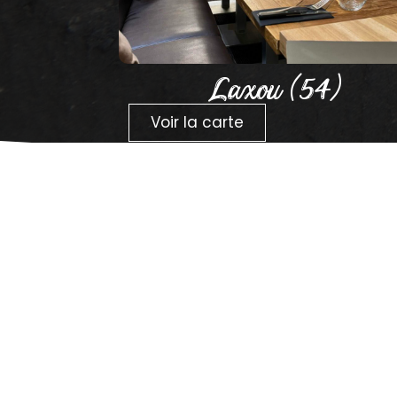
Laxou (54)
Voir la carte
On cuisine aussi
réseaux 
Suivez-nous pour ne rien ra