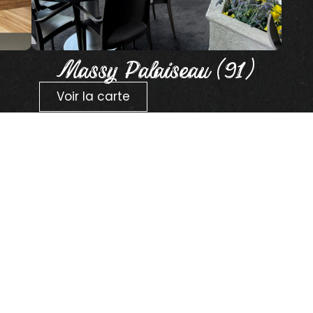
Massy Palaiseau (91)
Voir la carte
 sur les
!
ter !