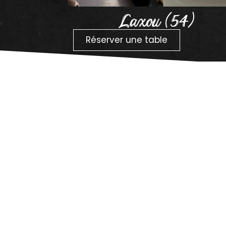
Laxou (54)
Réserver une table
On cuisine aussi
réseaux 
Suivez-nous pour ne rien ra
Instagram
Facebook