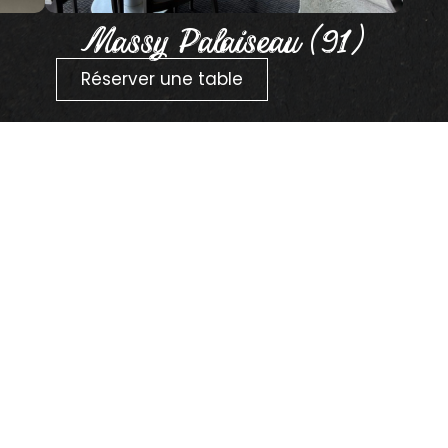
Massy Palaiseau (91)
Réserver une table
 sur les
!
ter !